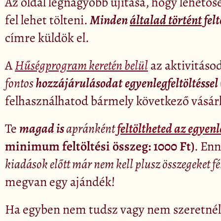
Az oldal legnagyobb újítása, hogy lehetős
fel lehet tölteni.
Minden
általad történt
felt
címre küldök el.
A
Hűségprogram keretén belül
az aktivitásod
fontos
hozzájárulásodat
egyenlegfeltöltéssel
felhasználhatod bármely következő vásárl
Te
magad is
apránként
feltöltheted az egyen
minimum feltöltési összeg: 1000 Ft)
. En
kiadások előtt már nem kell plusz összegeket f
megvan egy ajándék!
Ha egyben nem tudsz vagy nem szeretnél 