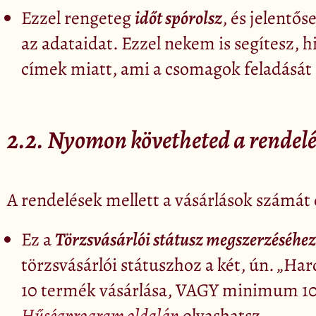
Ezzel rengeteg
időt spórolsz
, és jelentős
az adataidat. Ezzel nekem is segítesz, h
címek miatt, ami a csomagok feladását 
2.2. Nyomon követheted a rendelé
A rendelések mellett a vásárlások számát
Ez a
Törzsvásárlói státusz megszerzéséhez
törzsvásárlói státuszhoz a két, ún. „Har
10 termék vásárlása, VAGY minimum 100
Hűségprogram oldalán
olvashatsz.