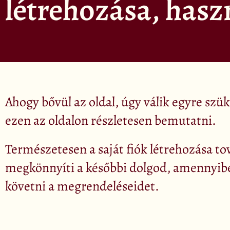
létrehozása, hasz
Ahogy bővül az oldal, úgy válik egyre sz
ezen az oldalon részletesen bemutatni.
Természetesen a saját fiók létrehozása to
megkönnyíti a későbbi dolgod, amennyibe
követni a megrendeléseidet.