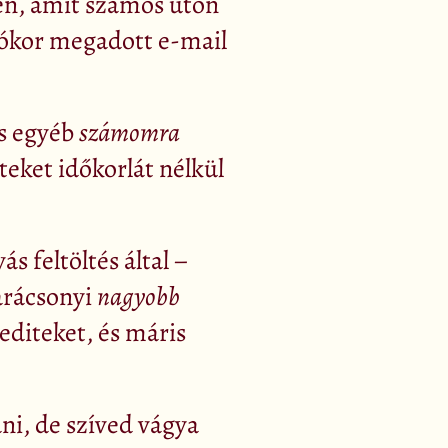
yen, amit számos úton
ciókor megadott e-mail
és egyéb
számomra
iteket időkorlát nélkül
s feltöltés által –
arácsonyi
nagyobb
editeket, és máris
ni, de szíved vágya