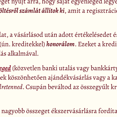
éget nyújt arra, hogy saját egyenleged leg
öltésről számlát állítok ki
, amit a regisztrá
at, a vásárlásod után adott értékelésedet 
(ún. kreditekkel)
honorálom
. Ezeket a kred
ás alkalmával.
leged
(közvetlen banki utalás vagy bankkártyá
nek köszönhetően ajándékvásárlás vagy a k
élretenned
. Csupán beváltod az összegyűlt kr
nagyobb összeget ékszervásárlásra fordíta