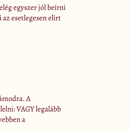
 elég egyszer jól beírni
 az esetlegesen elírt
zámodra. A
elelni: VAGY legalább
vebben a