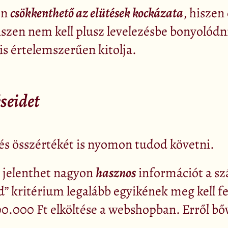
en
csökkenthető az elütések kockázata
, hiszen
iszen nem kell plusz levelezésbe bonyolódni
is értelemszerűen kitolja.
seidet
 és összértékét is nyomon tudod követni.
jelenthet nagyon
hasznos
információt a s
d” kritérium legalább egyikének meg kell f
.000 Ft elköltése a webshopban. Erről bő