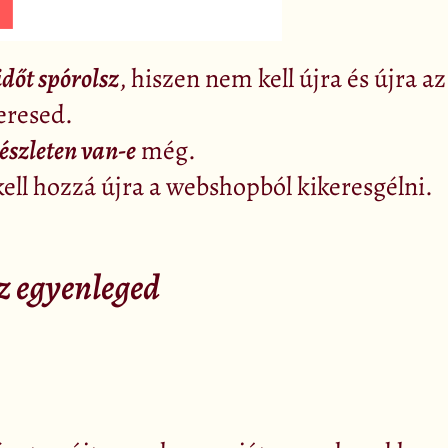
időt spórolsz
, hiszen nem kell újra és újra a
eresed.
észleten van-e
még.
kell hozzá újra a webshopból kikeresgélni.
az egyenleged