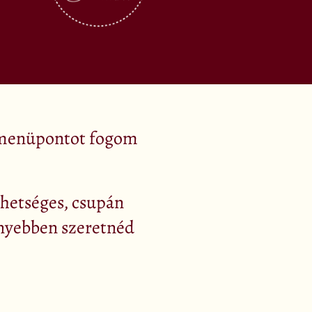
a menüpontot fogom
lehetséges, csupán
nnyebben szeretnéd