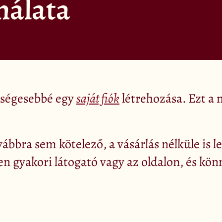
nálata
ükségesebbé egy
saját fiók
létrehozása. Ezt 
vábbra sem kötelező, a vásárlás nélküle is 
n gyakori látogató vagy az oldalon, és kö