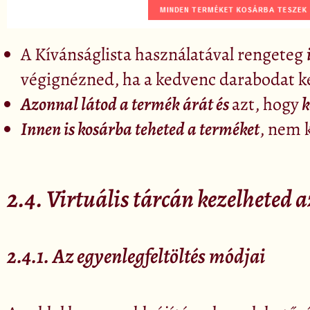
A Kívánságlista használatával rengeteg
végignézned, ha a kedvenc darabodat k
Azonnal látod a termék árát és
azt, hogy
k
Innen is kosárba teheted a terméket
, nem 
2.4. Virtuális tárcán kezelheted 
2.4.1. Az egyenlegfeltöltés módjai