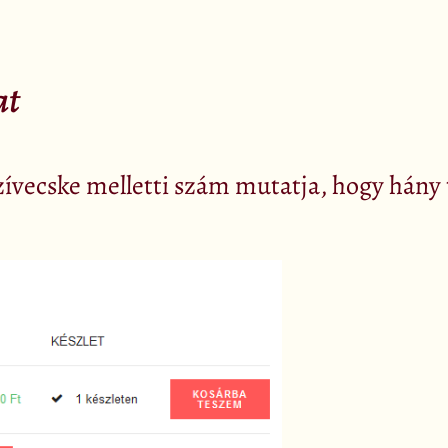
at
zívecske melletti szám mutatja, hogy hány