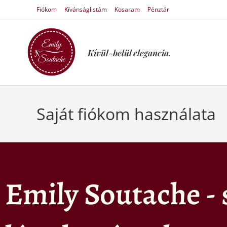
Fiókom
Kívánságlistám
Kosaram
Pénztár
Kívül-belül elegancia.
Saját fiókom használata
Emily Soutache - s