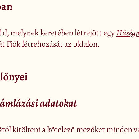
ban
dal, melynek keretében létrejött egy
Hűségpr
át Fiók létrehozását az oldalon.
előnyei
számlázási adatokat
tól kitölteni a kötelező mezőket minden v