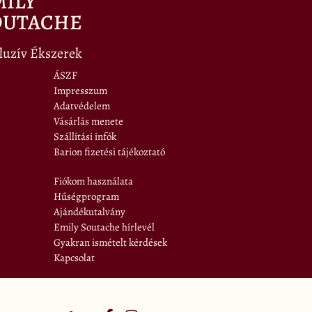
MILY
OUTACHE
luzív Ékszerek
ÁSZF
Impresszum
Adatvédelem
Vásárlás menete
Szállítási infók
Barion fizetési tájékoztató
Fiókom használata
Hűségprogram
Ajándékutalvány
Emily Soutache hírlevél
Gyakran ismételt kérdések
Kapcsolat