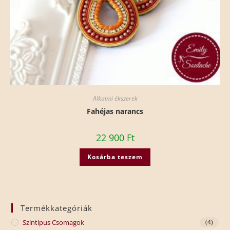
Alkalmi ékszerek
Fahéjas narancs
22 900
Ft
Kosárba teszem
Termékkategóriák
Színtípus Csomagok
(4)