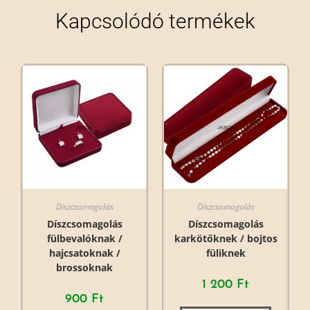
Kapcsolódó termékek
Díszcsomagolás
Díszcsomagolás
Díszcsomagolás
Díszcsomagolás
fülbevalóknak /
karkötőknek / bojtos
hajcsatoknak /
füliknek
brossoknak
1 200
Ft
900
Ft