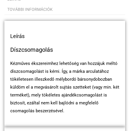
TOVÁBBI INFORMÁCIÓK
Leírás
Díszcsomagolás
Kézműves ékszereimhez lehetőség van hozzájuk méltó
díszcsomagolást is kérni. Így, a márka arculatához
tökéletesen illeszkedő mélybordó bársonydobozban
küldöm el a megvásárolt sujtás szetteket (vagy min. két
terméket), mely tökéletes ajándékcsomagolást is
biztosít, ezáltal nem kell bajlódni a megfelelő
csomagolás beszerzésével.