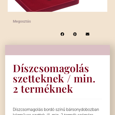
Megosztás
Díszcsomagolás
szetteknek / min.
2 terméknek
Díszcsomagolás bordó színű bársonydobozban