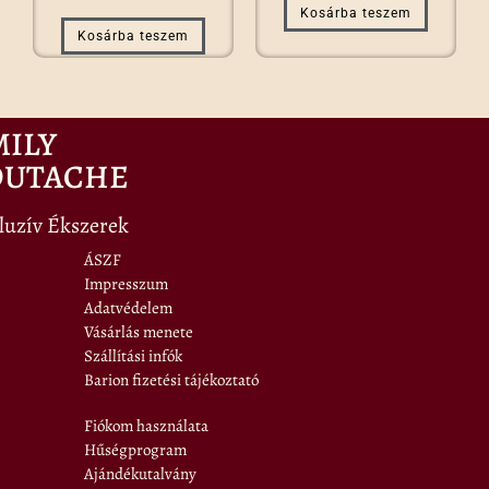
Kosárba teszem
Kosárba teszem
MILY
OUTACHE
luzív Ékszerek
ÁSZF
Impresszum
Adatvédelem
Vásárlás menete
Szállítási infók
Barion fizetési tájékoztató
Fiókom használata
Hűségprogram
Ajándékutalvány