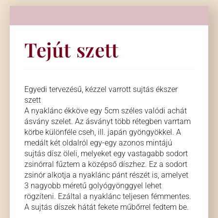
Tejút szett
Egyedi tervezésű, kézzel varrott sujtás ékszer
szett
A nyaklánc ékköve egy 5cm széles valódi achát
ásvány szelet. Az ásványt több rétegben varrtam
körbe különféle cseh, ill. japán gyöngyökkel. A
medált két oldalról egy-egy azonos mintájú
sujtás dísz öleli, melyeket egy vastagabb sodort
zsinórral fűztem a középső díszhez. Ez a sodort
zsinór alkotja a nyaklánc pánt részét is, amelyet
3 nagyobb méretű golyógyönggyel lehet
rögzíteni. Ezáltal a nyaklánc teljesen fémmentes.
A sujtás díszek hátát fekete műbőrrel fedtem be.