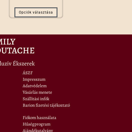
Opciók választása
MILY
OUTACHE
luzív Ékszerek
ÁSZF
Impresszum
Adatvédelem
Vásárlás menete
Szállítási infók
Barion fizetési tájékoztató
Fiókom használata
Hűségprogram
Ajándékutalvány