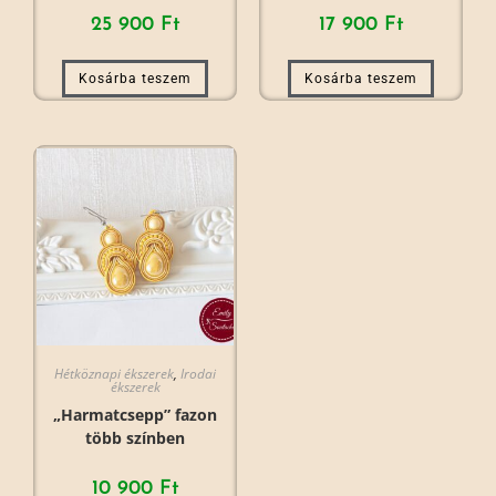
25 900
Ft
17 900
Ft
Kosárba teszem
Kosárba teszem
Hétköznapi ékszerek
,
Irodai
ékszerek
„Harmatcsepp” fazon
több színben
10 900
Ft