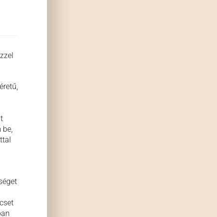
ézzel
retű,
t
 be,
ttal
séget
cset
ban