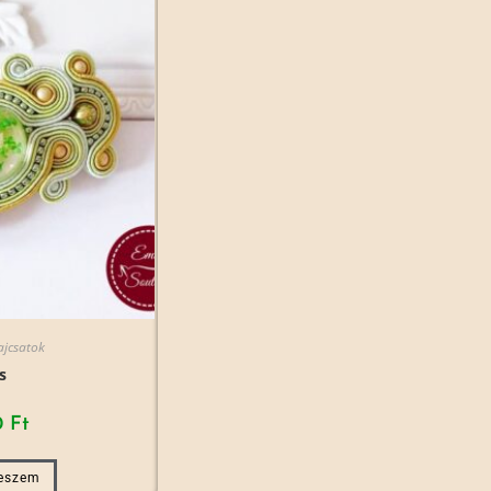
ajcsatok
s
0
Ft
teszem