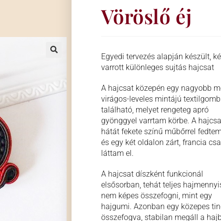
Vöröslő éj
Egyedi tervezés alapján készült, k
🔍
varrott különleges sujtás hajcsat
A hajcsat közepén egy nagyobb mé
virágos-leveles mintájú textilgomb
található, melyet rengeteg apró
gyönggyel varrtam körbe. A hajcsa
hátát fekete színű műbőrrel fedtem
és egy két oldalon zárt, francia csa
láttam el.
A hajcsat díszként funkcionál
elsősorban, tehát teljes hajmennyi
nem képes összefogni, mint egy
hajgumi. Azonban egy közepes tin
összefogva, stabilan megáll a haj