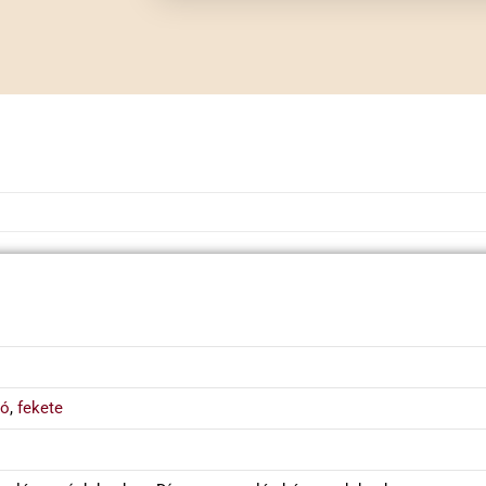
dó
,
fekete