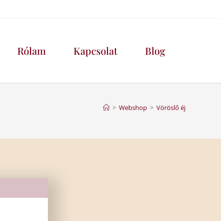
Rólam
Kapcsolat
Blog
>
Webshop
>
Vöröslő éj