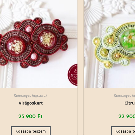
Különleges hajcsatok
Különleges h
Virágoskert
Citru
25 900
Ft
22 90
Kosárba teszem
Kosárba 