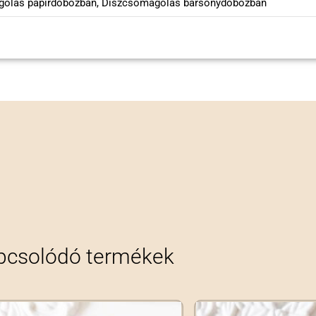
olás papírdobozban, Díszcsomagolás bársonydobozban
pcsolódó termékek