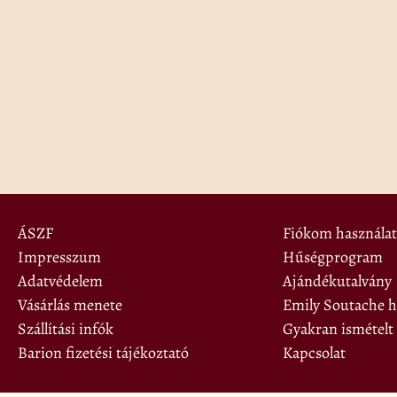
ÁSZF
Fiókom használat
Impresszum
Hűségprogram
Adatvédelem
Ajándékutalvány
Vásárlás menete
Emily Soutache hí
Szállítási infók
Gyakran ismételt
Barion fizetési tájékoztató
Kapcsolat