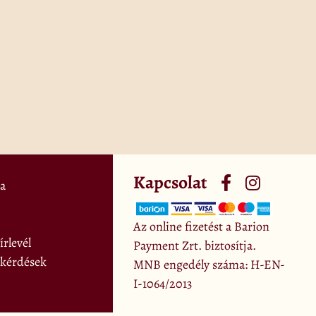
Kapcsolat
a
Az online fizetést a Barion
rlevél
Payment Zrt. biztosítja.
 kérdések
MNB engedély száma: H-EN-
I-1064/2013