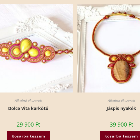
Alkalmi ékszerek
Alkalmi ékszerek
Dolce Vita karkötő
Jáspis nyakék
29 900
Ft
39 900
Ft
Kosárba teszem
Kosárba teszem