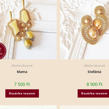
Alkalmi ékszerek
Alkalmi ékszerek
Mama
Stefánia
7 500
Ft
8 900
Ft
Kosárba teszem
Kosárba teszem