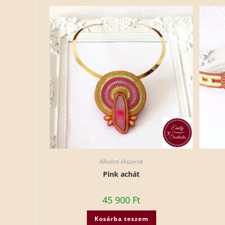
Alkalmi ékszerek
Pink achát
45 900
Ft
Kosárba teszem