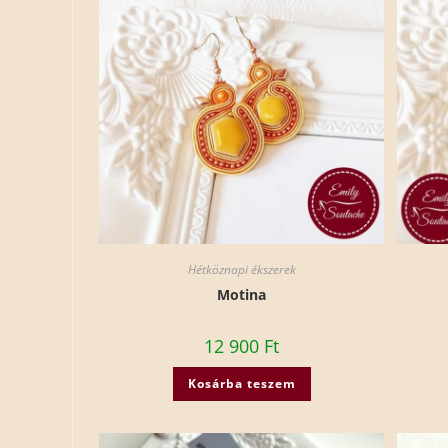
Hétköznapi ékszerek
Motina
12 900
Ft
Kosárba teszem