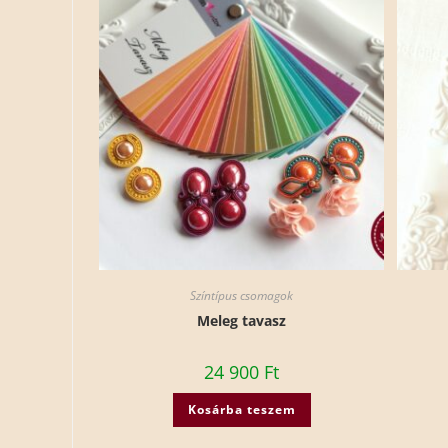
Színtípus csomagok
Meleg tavasz
24 900
Ft
Kosárba teszem