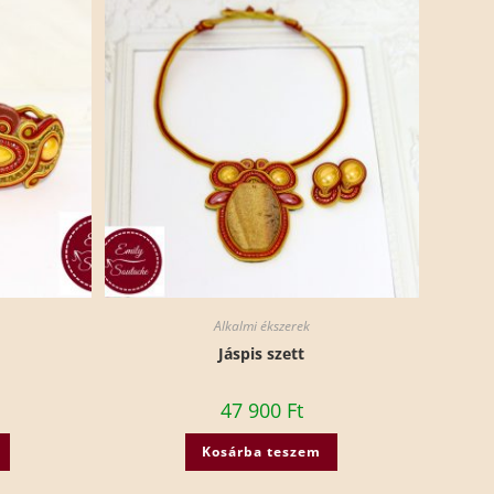
Alkalmi ékszerek
Jáspis szett
47 900
Ft
Kosárba teszem