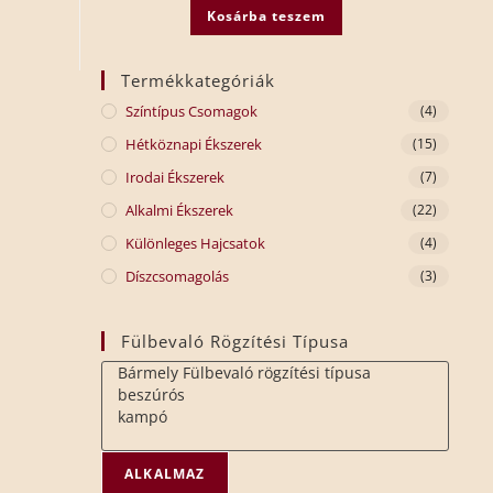
Kosárba teszem
Termékkategóriák
Színtípus Csomagok
(4)
Hétköznapi Ékszerek
(15)
Irodai Ékszerek
(7)
Alkalmi Ékszerek
(22)
Különleges Hajcsatok
(4)
Díszcsomagolás
(3)
Fülbevaló Rögzítési Típusa
ALKALMAZ