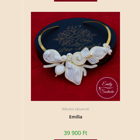
Alkalmi ékszerek
Emília
39 900
Ft