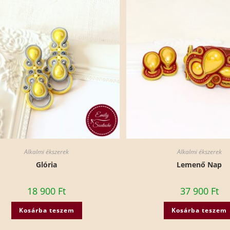
Alkalmi ékszerek
Alkalmi ékszerek
Glória
Lemenő Nap
18 900
Ft
37 900
Ft
Kosárba teszem
Kosárba teszem