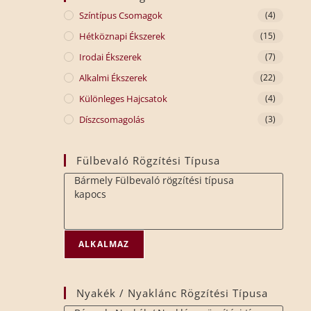
Színtípus Csomagok
(4)
Hétköznapi Ékszerek
(15)
Irodai Ékszerek
(7)
Alkalmi Ékszerek
(22)
Különleges Hajcsatok
(4)
Díszcsomagolás
(3)
Fülbevaló Rögzítési Típusa
ALKALMAZ
Nyakék / Nyaklánc Rögzítési Típusa