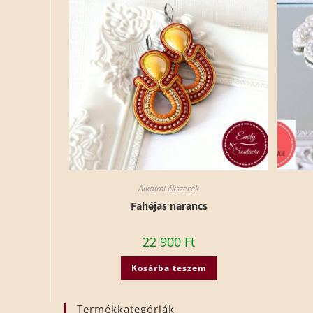
Alkalmi ékszerek
Fahéjas narancs
22 900
Ft
Kosárba teszem
Termékkategóriák