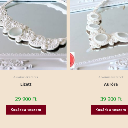
Alkalmi ékszerek
Alkalmi ékszerek
Lizett
Auróra
29 900
Ft
39 900
Ft
Kosárba teszem
Kosárba teszem