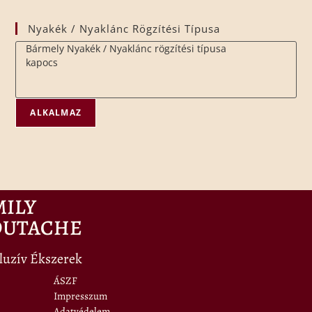
Nyakék / Nyaklánc Rögzítési Típusa
ALKALMAZ
MILY
OUTACHE
luzív Ékszerek
ÁSZF
Impresszum
Adatvédelem