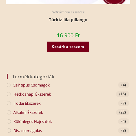
Hétköznapi ékszerek
Türkiz-lila pillangó
16 900
Ft
Kosárba teszem
Termékkategóriák
Színtípus Csomagok
(4)
Hétköznapi Ékszerek
(15)
Irodai Ékszerek
(7)
Alkalmi Ékszerek
(22)
Különleges Hajcsatok
(4)
Díszcsomagolás
(3)