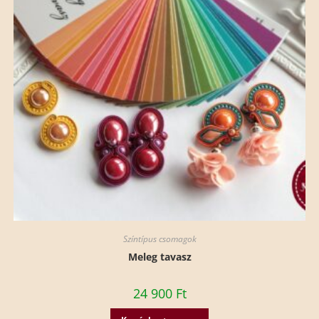
Színtípus csomagok
Meleg tavasz
24 900
Ft