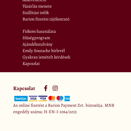
Vásárlás menete
Szállítási infók
Barion fizetési tájékoztató
Fiókom használata
Hűségprogram
Ajándékutalvány
Emily Soutache hírlevél
Gyakran ismételt kérdések
Kapcsolat
Kapcsolat
Az online fizetést a Barion Payment Zrt. biztosítja. MNB
engedély száma: H-EN-I-1064/2013