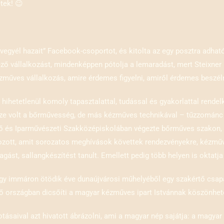
tek! 😉
vegyél hazait” Facebook-csoportot, és kitolta az egy posztra adható 
ző vállalkozást, mindenképpen pótolja a lemaradást, mert
Steixner
műves vállalkozás, amire érdemes figyelni, amiről érdemes beszéln
 hihetetlenül komoly tapasztalattal, tudással és gyakorlattal rend
észe volt a bőrművesség, de más kézműves technikával – tűzzománc k
ző és Iparművészeti Szakközépiskolában végezte bőrműves szakon, í
ozott, amit sorozatos meghívások követtek rendezvényekre, kézműve
ást, sallangkészítést tanult. Emellett pedig több helyen is oktatja
, így immáron ötödik éve dunaújvárosi műhelyéből egy szakértő csapa
ző országban dicsőíti a magyar kézműves ipart Istvánnak köszönhet
ásaival azt hivatott ábrázolni, ami a magyar nép sajátja: a magyar 