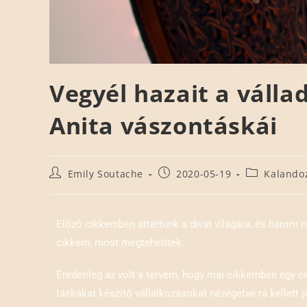
Vegyél hazait a válla
Anita vászontáskái
Emily Soutache
2020-05-19
Kalando
Előző cikkemben áttértünk a divat világára, és három 
cikkem, most megtehetitek.
Eredetileg az volt a tervem, hogy mai cikkemben egy 
táskákat készítő vállalkozásokat nézegetve rá kellett 