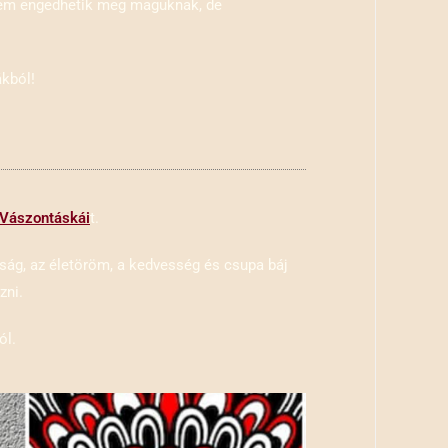
t nem engedhetik meg maguknak, de
ákból!
 Vászontáskái
t.
ság, az életöröm, a kedvesség és csupa báj
zni.
ól.