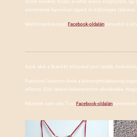
szinte mindent. Kiváló ár-érték arányú kiegészítők, íg
szeretnének hasonlóan egyedi és különleges táskával, 
Matild munkásságát
Facebook-oldalán
keresztül is kö
Azok, akik a Brand-M stílusánál picit lazább, kirándul
Pusztainé Gosztom Anita a környezettudatosság jegyéb
jellemzi. Első látásra beleszerettem alkotásaiba. Nagy
Nézzetek szét nála Ti is!
Facebook-oldalán
kimeríthetet