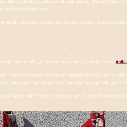
y azoknak is tökéletes ajándék lehet, akik esetleg István bőrtáskái
pénztárcával büszkélkedni.
vethetitek. Most pedig jJöjjön egy kisebb válogatás a Brand-M tásk
ósabb jellegű táskákat, hátizsákokat keresnek, szívből ajánlom
Anita
en készíti igen egyedi és megkapó vászontáskáit. Stílusát a vidám
on gazdag színvilággal dolgozik, csupa öröm egy-egy táskájára ráné
len kínálattal vár Titeket. Itt pedig egy mini összeállítás alkotásaib