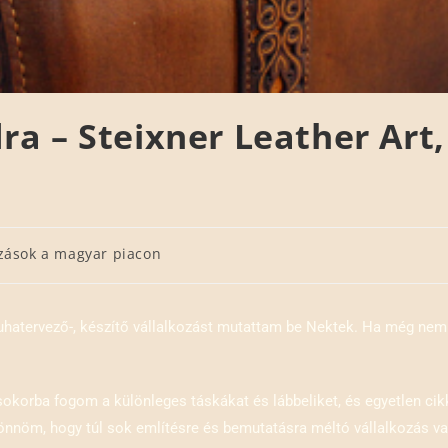
dra – Steixner Leather Ar
zások a magyar piacon
ruhatervező-, készítő vállalkozást mutattam be Nektek. Ha még ne
csokorba fogom a különleges táskákat és lábbeliket, és egyetlen c
jönnöm, hogy túl sok említésre és bemutatásra méltó vállalkozás va