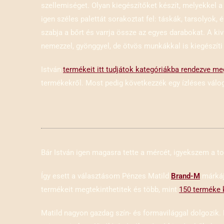
szellemiséget. Olyan kiegészítőket készít, melyekkel 
igen széles palettát sorakoztat fel: táskák, tarsolyok, 
szabja a bőrt és varrja össze az egyes darabokat. A ki
nemezzel, gyönggyel, de ötvös munkákkal is kiegészíti
István
termékeit itt tudjátok kategóriákba rendezve me
termékekről. Most pedig következzék egy ízléses válog
Bár István igen magasra tette a mércét, igyekszem a
Így esett a választásom Pénzes Matild
Brand-M
márkájá
termékeit megtekinthetitek és több, mint
150 terméke 
Matild nagyon gazdag szín- és formavilággal dolgozik