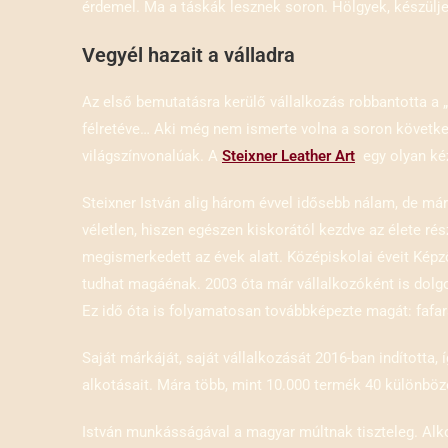
érdemel. Ma a táskák lesznek soron. Hölgyek, készülje
Vegyél hazait a válladra
Az első bemutatásra kerülő vállalkozás robbantotta a „
félretéve… Aki még nem ismerte volna a soron követke
világszínvonalúak. A
Steixner Leather Art
egy olyan kéz
Steixner István alig három évvel idősebb nálam, de már
véletlen, hiszen egészen kiskorától kezdve az élete r
megismerkedett az évek alatt. Középiskolai éveit Kép
tudhat magáénak. 2003 óta már vállalkozóként is dolg
Ez idő óta is folyamatosan továbbképezte magát: fafarag
Saját márkáját, saját vállalkozását 2016-ban indította
alkotásait. Mára több, mint 10.000 termék 40 különbö
István munkásságával a magyar múltnak tiszteleg. Alkot