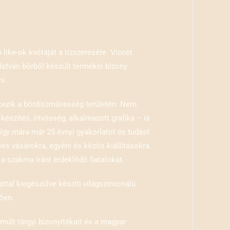
like-ok kvótáját a tízszeresére. Viccet
István bőrből készült termékei bizony
i.
elkezik a bőrdíszművesség területén. Nem
észítés, ötvösség, alkalmazott grafika – is
gy mára már 25 évnyi gyakorlatot és tudást
s vásárokra, egyéni és közös kiállításokra.
 a szakma iránt érdeklődő fiatalokat.
ttal kiegészülve készíti világszínvonalú
ően.
múlt tárgyi bizonyítékait és a magyar