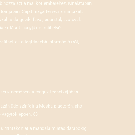
bb hozza azt a mai kor emberéhez. Kínálatában
ertoárjában. Saját maga tervezi a mintákat,
 is dolgozik: fával, csonttal, szaruval,
űalkotások hagyják el műhelyét.
esülhettek a legfrissebb információkról,
 maguk nemében, a maguk technikájában.
gazán üde színfolt a Meska piacterén, ahol
e vagytok éppen. 😉
gos mintákon át a mandala mintás darabokig