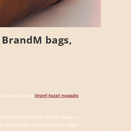
t, BrandM bags,
m olvastátok volna
Vegyél hazait magadra
ikkben mutatom be őket, de már csupán a
n, ezért mindkét kiegészítő külön cikket