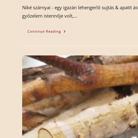
Niké szárnyai - egy igazán lehengerlő sujtás & apatit á
győzelem istennője volt,…
Continue Reading