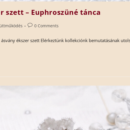
er szett – Euphroszüné tánca
üttműködés
0 Comments
t ásvány ékszer szett Elérkeztünk kollekciónk bemutatásának utol