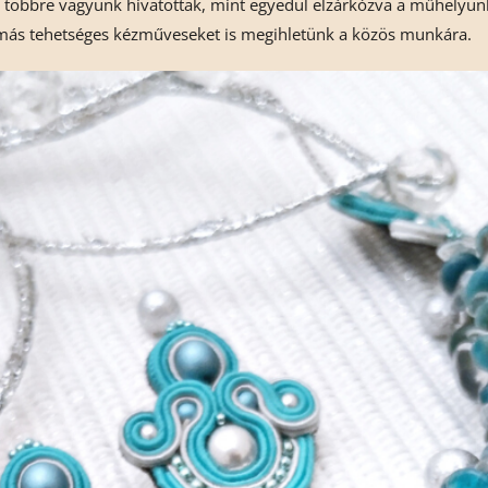
 többre vagyunk hivatottak, mint egyedül elzárkózva a műhelyünk
t más tehetséges kézműveseket is megihletünk a közös munkára.