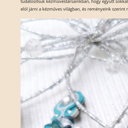
tudatosítsuk kézművestársainkban, hogy együtt sokkal
elöl járni a kézműves világban, és reményeink szerin