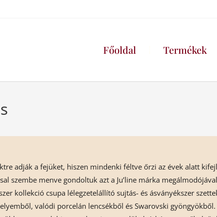
Főoldal
Termékek
s
e adják a fejüket, hiszen mindenki féltve őrzi az évek alatt kifejles
ssal szembe menve gondoltuk azt a Ju’line márka megálmodójával
szer kollekció csupa lélegzetelállító sujtás- és ásványékszer szett
selyemből, valódi porcelán lencsékből és Swarovski gyöngyökből