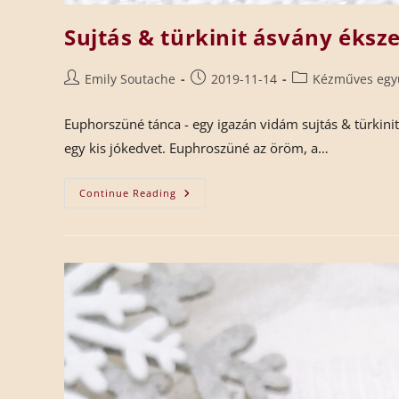
Sujtás & türkinit ásvány éksz
Emily Soutache
2019-11-14
Kézműves egy
Euphorszüné tánca - egy igazán vidám sujtás & türkini
egy kis jókedvet. Euphroszüné az öröm, a…
Continue Reading