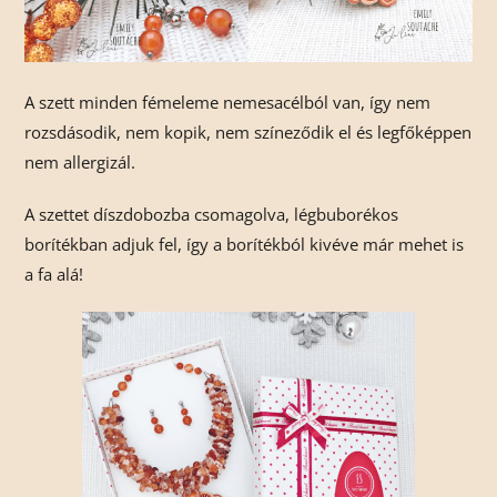
A szett minden fémeleme nemesacélból van, így nem
rozsdásodik, nem kopik, nem színeződik el és legfőképpen
nem allergizál.
A szettet díszdobozba csomagolva, légbuborékos
borítékban adjuk fel, így a borítékból kivéve már mehet is
a fa alá!