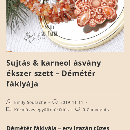
Sujtás & karneol ásvány
ékszer szett – Démétér
fáklyája
Emily Soutache
2019-11-11
Kézműves együttműködés
0 Comments
Démétér fáklyája – egy igazán tüzes,