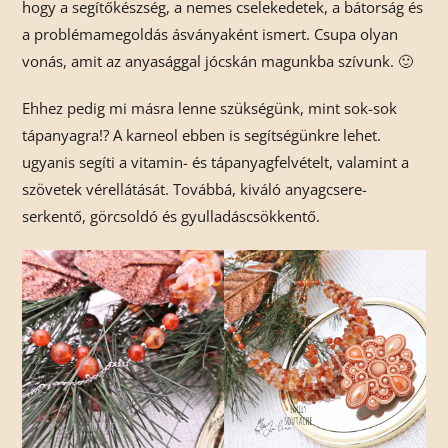
hogy a segítőkészség, a nemes cselekedetek, a bátorság és
a problémamegoldás ásványaként ismert. Csupa olyan
vonás, amit az anyasággal jócskán magunkba szívunk. 🙂
Ehhez pedig mi másra lenne szükségünk, mint sok-sok
tápanyagra!? A karneol ebben is segítségünkre lehet.
ugyanis segíti a vitamin- és tápanyagfelvételt, valamint a
szövetek vérellátását. Továbbá, kiváló anyagcsere-
serkentő, görcsoldó és gyulladáscsökkentő.