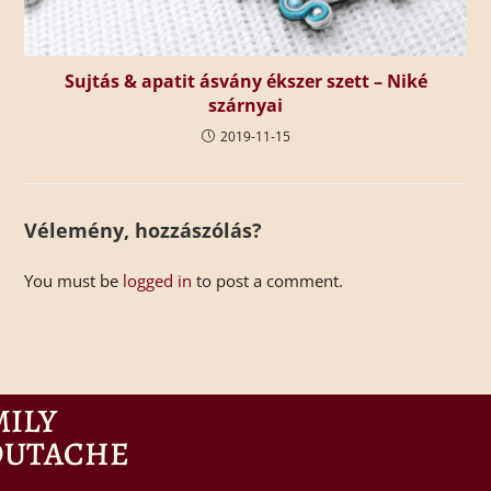
Sujtás & apatit ásvány ékszer szett – Niké
szárnyai
2019-11-15
Vélemény, hozzászólás?
You must be
logged in
to post a comment.
MILY
OUTACHE