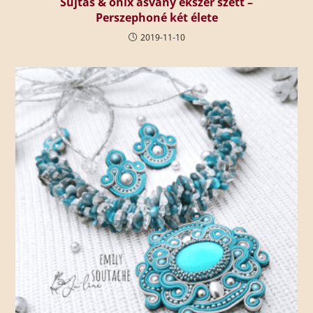
Sujtás & ónix ásvány ékszer szett –
Perszephoné két élete
2019-11-10