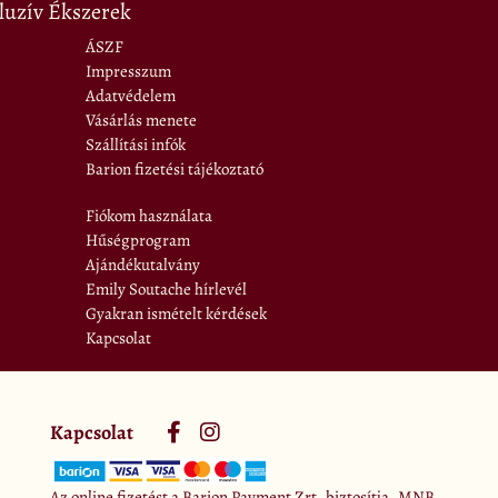
luzív Ékszerek
ÁSZF
Impresszum
Adatvédelem
Vásárlás menete
Szállítási infók
Barion fizetési tájékoztató
Fiókom használata
Hűségprogram
Ajándékutalvány
Emily Soutache hírlevél
Gyakran ismételt kérdések
Kapcsolat
Kapcsolat
Az online fizetést a Barion Payment Zrt. biztosítja. MNB