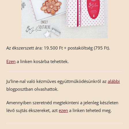
Az ékszerszett ára: 19.500 Ft + postaköltség (795 Ft).
Ezen
a linken kosárba tehetitek.
Ju’line-nal való kézműves együttműködésünkről az
alábbi
blogposztban olvashattok.
Amennyiben szeretnéd megtekinteni a jelenleg készleten
lévő sujtás ékszereket, azt
ezen
a linken teheted meg.