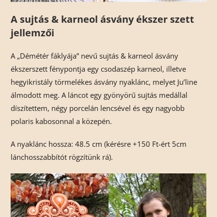
A sujtás & karneol ásvány ékszer szett
jellemzői
A „Démétér fáklyája” nevű sujtás & karneol ásvány
ékszerszett fénypontja egy csodaszép karneol, illetve
hegyikristály törmelékes ásvány nyaklánc, melyet Ju’line
álmodott meg. A láncot egy gyönyörű sujtás medállal
díszítettem, négy porcelán lencsével és egy nagyobb
polaris kabosonnal a közepén.
A nyaklánc hossza: 48.5 cm (kérésre +150 Ft-ért 5cm
lánchosszabbítót rögzítünk rá).