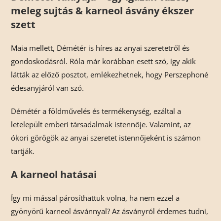
meleg sujtás & karneol ásvány ékszer
szett
Maia mellett, Démétér is híres az anyai szeretetről és
gondoskodásról. Róla már korábban esett szó, így akik
látták az előző posztot, emlékezhetnek, hogy Perszephoné
édesanyjáról van szó.
Démétér a földművelés és termékenység, ezáltal a
letelepült emberi társadalmak istennője. Valamint, az
ókori görögök az anyai szeretet istennőjeként is számon
tartják.
A karneol hatásai
Így mi mással párosíthattuk volna, ha nem ezzel a
gyönyörű karneol ásvánnyal? Az ásványról érdemes tudni,