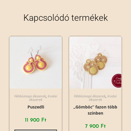
Kapcsolódó termékek
Hétköznapi ékszerek
,
Irodai
Hétköznapi ékszerek
,
Irodai
ékszerek
ékszerek
Puszedli
„Gömböc” fazon több
színben
11 900
Ft
7 900
Ft