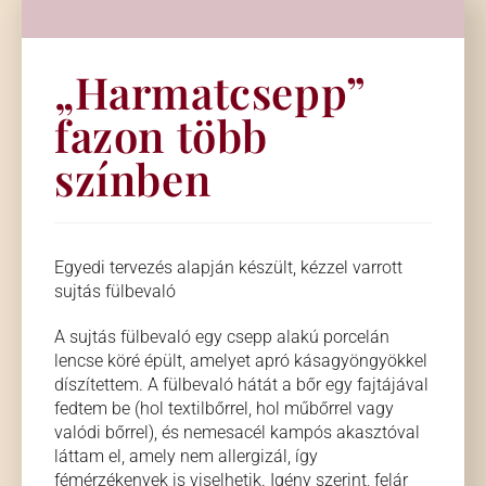
„Harmatcsepp”
fazon több
színben
Egyedi tervezés alapján készült, kézzel varrott
sujtás fülbevaló
A sujtás fülbevaló egy csepp alakú porcelán
lencse köré épült, amelyet apró kásagyöngyökkel
díszítettem. A fülbevaló hátát a bőr egy fajtájával
fedtem be (hol textilbőrrel, hol műbőrrel vagy
valódi bőrrel), és nemesacél kampós akasztóval
láttam el, amely nem allergizál, így
fémérzékenyek is viselhetik. Igény szerint, felár