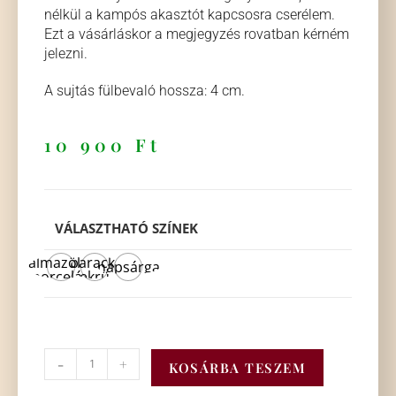
nélkül a kampós akasztót kapcsosra cserélem.
Ezt a vásárláskor a megjegyzés rovatban kérném
jelezni.
A sujtás fülbevaló hossza: 4 cm.
10 900
Ft
VÁLASZTHATÓ SZÍNEK
almazöld-
barack-
napsárga
porcelán
ekrü
-
+
KOSÁRBA TESZEM