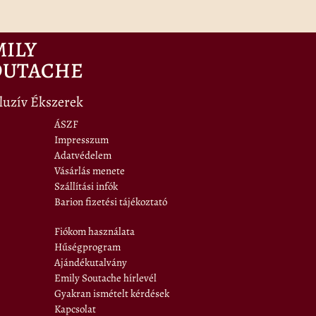
MILY
OUTACHE
luzív Ékszerek
ÁSZF
Impresszum
Adatvédelem
Vásárlás menete
Szállítási infók
Barion fizetési tájékoztató
Fiókom használata
Hűségprogram
Ajándékutalvány
Emily Soutache hírlevél
Gyakran ismételt kérdések
Kapcsolat