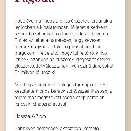
Több éve már, hogy a piros ékszerek forognak a
legjobban a kínálatomban, jóllehet a kedvenc
színek között inkább a türkiz, kék, zöld szerepel.
Ennek az lehet a hátterében, hogy kevesen
mernek nagyobb felületen pirosat hordani
magukon – félve attól, hogy túl feltűnő, kirívó
lenne -, azonban az ékszerek, kiegészítők terén
előszeretettel választanak ilyen színű darabokat.
És milyen jól teszik!
Most egy nagyon különleges formájú ékszert
készítettem piros-barack színösszeállításban, a
tőlem már megszokott csoda szép porcelán
lencsék felhasználásával.
Hossza: 6,7 cm
Bármilyen nemesacél akasztóval kérhető: