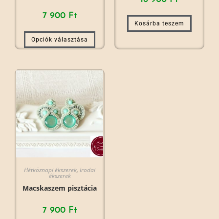
7 900
Ft
Kosárba teszem
Opciók választása
Hétköznapi ékszerek
,
Irodai
ékszerek
Macskaszem pisztácia
7 900
Ft