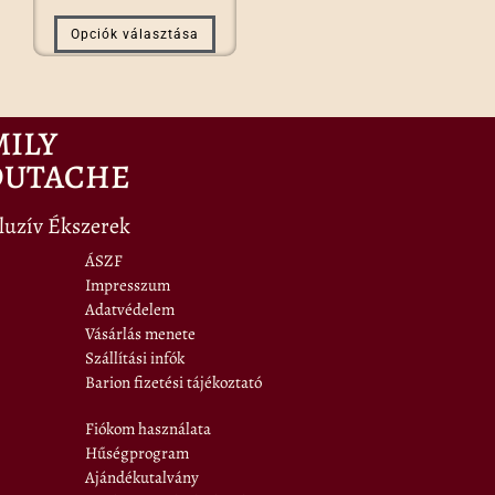
Opciók választása
MILY
OUTACHE
luzív Ékszerek
ÁSZF
Impresszum
Adatvédelem
Vásárlás menete
Szállítási infók
Barion fizetési tájékoztató
Fiókom használata
Hűségprogram
Ajándékutalvány