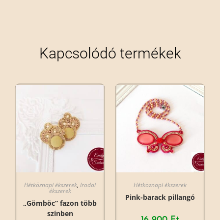
Kapcsolódó termékek
Hétköznapi ékszerek
,
Irodai
Hétköznapi ékszerek
ékszerek
Pink-barack pillangó
„Gömböc” fazon több
színben
16 900
Ft