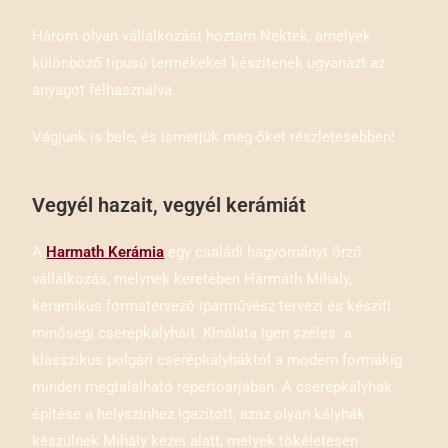
Három olyan vállalkozást hoztam Nektek, amelyek
különböző típusú termékeket készítenek ugyanazt az
anyagot felhasználva.
Vágjunk is bele, és ismerjük meg őket részletesebben!
Vegyél hazait, vegyél kerámiát
A
Harmath Kerámia
egy családi hagyományt őrző
vállalkozás, melynek keretében Harmath Mihály,
keramikus formatervező iparművész tervezi és készíti
minőségi cserépkályháit. Kínálata igen széles: a
klasszikus polgári cserépkályháktól a modern formákig
minden megtalálható repertoárjában. A cserépkályhák
építése a helyszínhez igazított, azaz olyan kályhák
készülnek Mihály kezei alatt, melyek tökéletesen