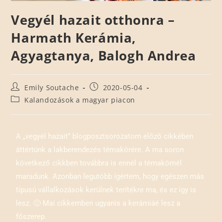
Vegyél hazait otthonra –
Harmath Kerámia,
Agyagtanya, Balogh Andrea
Emily Soutache
2020-05-04
Kalandozások a magyar piacon
A „vegyél hazait” blogposztsorozatom előző cikkében
áttértünk a lakberendezés témakörére. A ma soron
következő cikkben továbbra is ennél a témakörnél
maradunk. Azonban legutóbb ígértem, hogy egészen más
típusú vállalkozások kerülnek terítékre ma, és ez így is
lesz. 🙂 Mai cikkemben ugyanis a kerámiáé lesz a
főszerep.