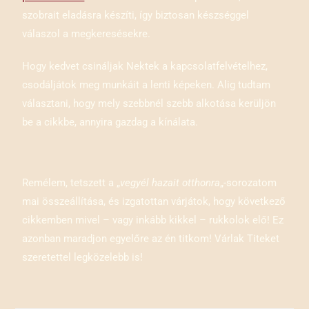
szobrait eladásra készíti, így biztosan készséggel
válaszol a megkeresésekre.
Hogy kedvet csináljak Nektek a kapcsolatfelvételhez,
csodáljátok meg munkáit a lenti képeken. Alig tudtam
választani, hogy mely szebbnél szebb alkotása kerüljön
be a cikkbe, annyira gazdag a kínálata.
Remélem, tetszett a „
vegyél hazait otthonra
„-sorozatom
mai összeállítása, és izgatottan várjátok, hogy következő
cikkemben mivel – vagy inkább kikkel – rukkolok elő! Ez
azonban maradjon egyelőre az én titkom! Várlak Titeket
szeretettel legközelebb is!