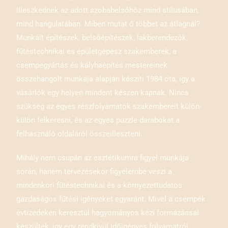
illeszkednek az adott szobabelsőhöz mind stílusában,
mind hangulatában. Miben mutat ő többet az átlagnál?
Munkáit építészek, belsőépítészek, lakberendezők,
fűtéstechnikai és épületgépész szakemberek, a
csempegyártás és kályhaépítés mestereinek
összehangolt munkája alapján készíti 1984 óta, így a
vásárlók egy helyen mindent készen kapnak. Nincs
szükség az egyes részfolyamatok szakembereit külön-
külön felkeresni, és az egyes puzzle darabokat a
felhasználó oldaláról összeilleszteni.
Mihály nem csupán az esztétikumra figyel munkája
során, hanem tervezésekor figyelembe veszi a
mindenkori fűtéstechnikai és a környezettudatos
gazdaságos fűtési igényeket egyaránt. Mivel a csempék
évtizedeken keresztül hagyományos kézi formázással
készültek, így egy rendkívül időigényes folyamatról