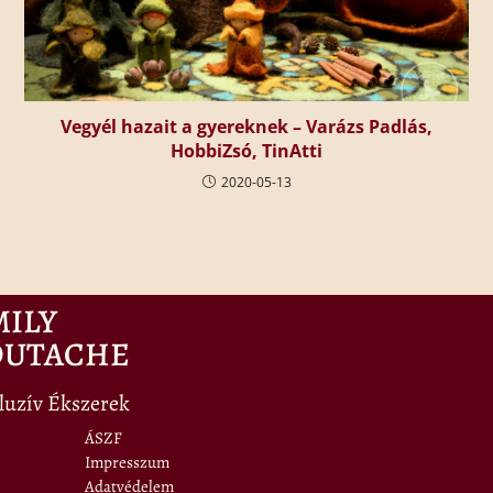
Vegyél hazait a gyereknek – Varázs Padlás,
HobbiZsó, TinAtti
2020-05-13
MILY
OUTACHE
luzív Ékszerek
ÁSZF
Impresszum
Adatvédelem