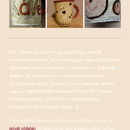
Mai cikkem zárásaként egy olyan hölgy munkáit
mutatom be Nektek, akire már nagyon régen felfigyeltem
egy kreatív hobbi csoportban a Facebook-on. Ő
Balogh
Andrea
, aki elképesztően szép és egyedi kerámia
dísztárgyakat készít, azon belül is női alakokat, akiket
utána a legkülönfélébb módokon öltöztet fel. Andrea
kerámiaszobrász, így tőle ne a keramikusoktól
megszokott étkészleteket várjuk. 😉
Sajnos külön Facebook-oldalt nem találtam hozzá, de
privát oldalán
fel lehet venni vele a kapcsolatot, hiszen