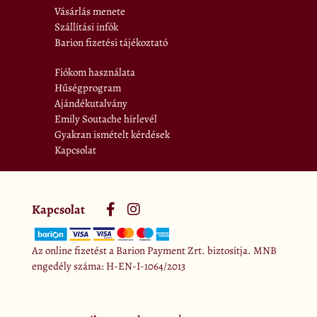
Vásárlás menete
Szállítási infók
Barion fizetési tájékoztató
Fiókom használata
Hűségprogram
Ajándékutalvány
Emily Soutache hírlevél
Gyakran ismételt kérdések
Kapcsolat
Kapcsolat
Az online fizetést a Barion Payment Zrt. biztosítja. MNB
engedély száma: H-EN-I-1064/2013