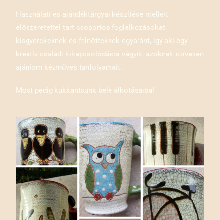
Használati és ajándéktárgyai készítése mellett
előszeretettel tart csoportos foglalkozásokat
kisgyerekeknek és felnőtteknek egyaránt, így aki egy
kreatív családi kikapcsolódásra vágyik, azoknak szívesen
ajánlom kézműves tanfolyamait.
Most pedig kukkantsunk bele alkotásaiba!