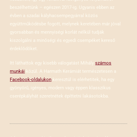
beszélhettünk – egészen 2017-ig. Ugyanis ebben az
évben a szadai kályhacsempegyárral közös
együttműködésbe fogott, melynek keretében már jóval
gyorsabban és mennyiségi korlát nélkül tudják
kiszolgálni a minőségi és egyedi csempéket kereső
érdeklődőket.
Itt láthattok egy kisebb válogatást Mihály
számos
munkái
közül. A Harmath Kerámiát természetesen a
Facebook-oldalukon
keresztül is elérhetitek, ha egy
gyönyörű, igényes, modern vagy éppen klasszikus
cserépkályhát szeretnétek építtetni lakásotokba.