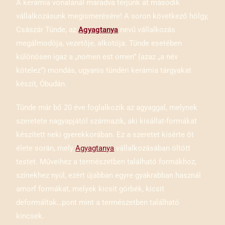
A kerámia vonalánál maradva térjünk át második
vállalkozásunk megismerésére! A soron következő hölgy,
Császár Tünde, az
Agyagtanya
nevű vállalkozás
megálmodója, vezetője, alkotója. Tünde esetében
különösen igaz a „nomen est omen” (azaz „a név
kötelez”) mondás, ugyanis tündéri kerámia tárgyakat
készít, Óbudán.
Tünde már bő 20 éve foglalkozik az agyaggal, melynek
szeretete nagyapjától származik, aki kisállat-formákat
készített neki gyerekkorában. Ez a szeretet kísérte őt
élete során, mely
Agyagtanya
vállalkozásában öltött
testet. Műveihez a természetben található formákhoz,
színekhez nyúl, ezért újabban egyre gyakrabban használ
amorf formákat, melyek kicsit görbék, kicsit
deformáltak…pont mint a természetben található
kincsek.