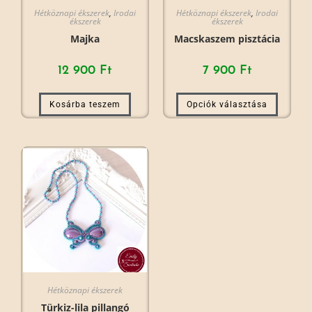
Hétköznapi ékszerek
,
Irodai
Hétköznapi ékszerek
,
Irodai
ékszerek
ékszerek
Majka
Macskaszem pisztácia
12 900
Ft
7 900
Ft
Kosárba teszem
Opciók választása
Hétköznapi ékszerek
Türkiz-lila pillangó