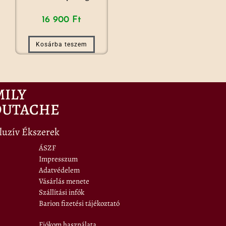
16 900
Ft
Kosárba teszem
MILY
OUTACHE
luzív Ékszerek
ÁSZF
Impresszum
Adatvédelem
Vásárlás menete
Szállítási infók
Barion fizetési tájékoztató
Fiókom használata