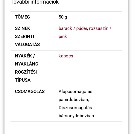
További információk
TÖMEG
50 g
SZÍNEK
barack / púder
,
rózsaszín /
SZERINTI
pink
VÁLOGATÁS
NYAKÉK /
kapocs
NYAKLÁNC
RÖGZÍTÉSI
TÍPUSA
CSOMAGOLÁS
Alapcsomagolás
papírdobozban,
Díszcsomagolás
bársonydobozban