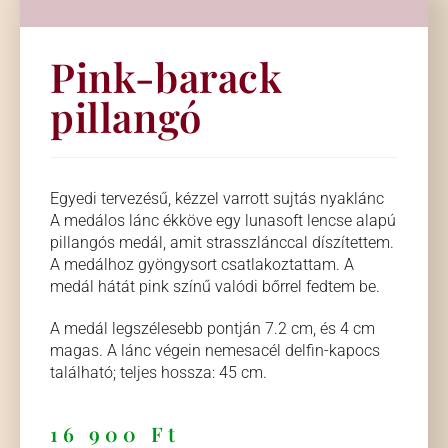
Pink-barack
pillangó
Egyedi tervezésű, kézzel varrott sujtás nyaklánc
A medálos lánc ékköve egy lunasoft lencse alapú
pillangós medál, amit strasszlánccal díszítettem.
A medálhoz gyöngysort csatlakoztattam. A
medál hátát pink színű valódi bőrrel fedtem be.
A medál legszélesebb pontján 7.2 cm, és 4 cm
magas. A lánc végein nemesacél delfin-kapocs
található; teljes hossza: 45 cm.
16 900
Ft